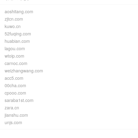
aoshitang.com
zjtcn.com
kuwo.cn
52fuqing.com
huabian.com
lagou.com
wtoip.com
carnoc.com
weizhangwang.com
acc5.com
00cha.com
cpooo.com
saraba1st.com
zara.cn
jianshu.com
unjs.com