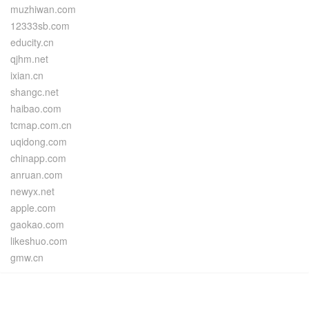
muzhiwan.com
12333sb.com
educity.cn
qjhm.net
ixian.cn
shangc.net
haibao.com
tcmap.com.cn
uqidong.com
chinapp.com
anruan.com
newyx.net
apple.com
gaokao.com
likeshuo.com
gmw.cn