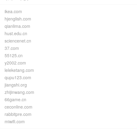
ikea.com
hjenglish.com
qianlima.com
hust.edu.cn
sciencenet.cn
37.com
55125.cn
y2002.com
leleketang.com
qupu123.com
jiangshi.org
zhijinwang.com
66game.cn
ceconline.com
rabbitpre.com
miwifi.com