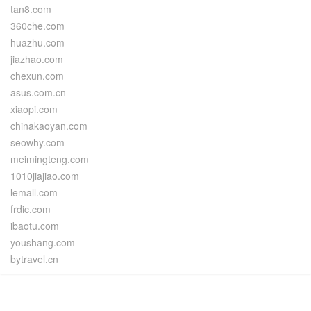
tan8.com
360che.com
huazhu.com
jiazhao.com
chexun.com
asus.com.cn
xiaopi.com
chinakaoyan.com
seowhy.com
meimingteng.com
1010jiajiao.com
lemall.com
frdic.com
ibaotu.com
youshang.com
bytravel.cn