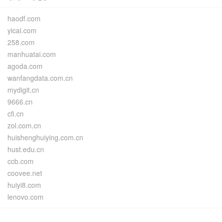
haodf.com
yicai.com
258.com
manhuatai.com
agoda.com
wanfangdata.com.cn
mydigit.cn
9666.cn
cfi.cn
zol.com.cn
huishenghuiying.com.cn
hust.edu.cn
ccb.com
coovee.net
huiyi8.com
lenovo.com