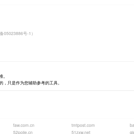
023886号-1）
准。
全的，只是作为您辅助参考的工具。
faw.com.cn
tmtpost.com
b
52pojie.cn
51zxw.net
qi