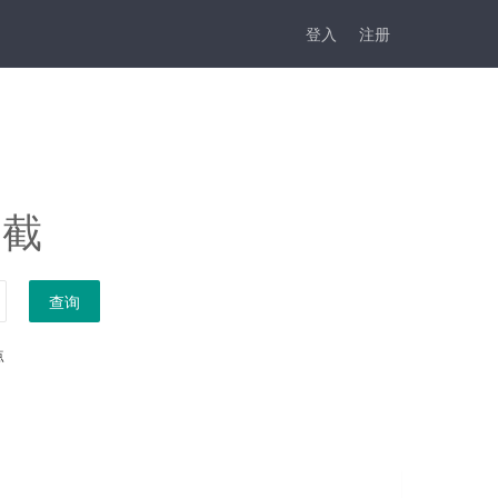
登入
注册
拦截
查询
点