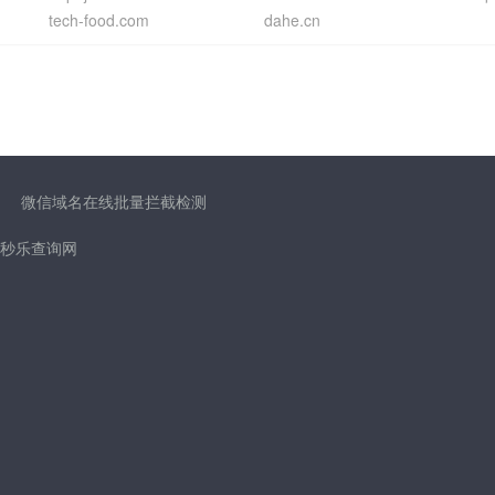
tech-food.com
dahe.cn
微信域名在线批量拦截检测
秒乐查询网