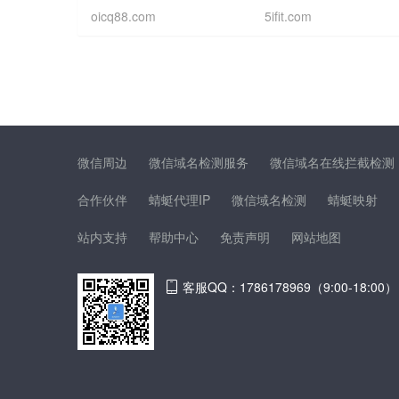
oicq88.com
5ifit.com
微信周边
微信域名检测服务
微信域名在线拦截检测
合作伙伴
蜻蜓代理IP
微信域名检测
蜻蜓映射
站内支持
帮助中心
免责声明
网站地图
客服QQ：1786178969（9:00-18:00）