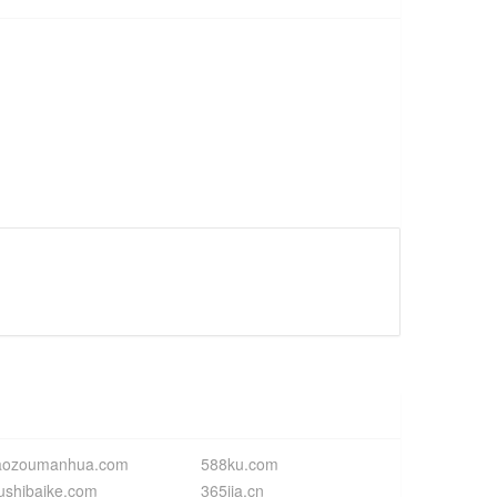
aozoumanhua.com
588ku.com
ushibaike.com
365jia.cn