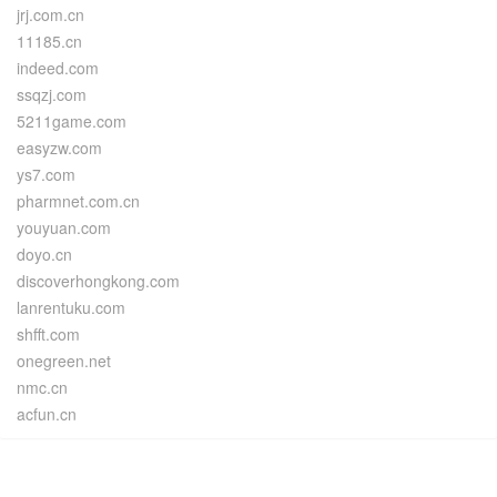
jrj.com.cn
11185.cn
indeed.com
ssqzj.com
5211game.com
easyzw.com
ys7.com
pharmnet.com.cn
youyuan.com
doyo.cn
discoverhongkong.com
lanrentuku.com
shfft.com
onegreen.net
nmc.cn
acfun.cn