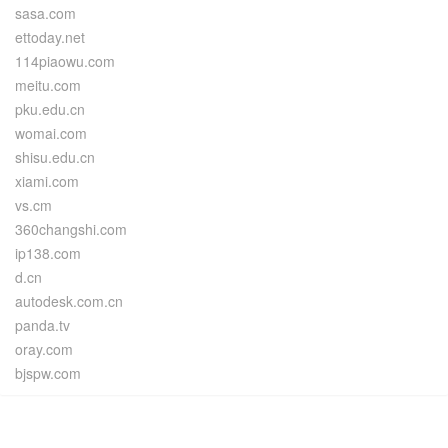
sasa.com
ettoday.net
114piaowu.com
meitu.com
pku.edu.cn
womai.com
shisu.edu.cn
xiami.com
vs.cm
360changshi.com
ip138.com
d.cn
autodesk.com.cn
panda.tv
oray.com
bjspw.com