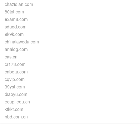
chazidian.com
80txt.com
exam8.com
sduod.com
9k9k.com
chinalawedu.com
analog.com
cas.cn
cr173.com
cnbeta.com
cqvip.com
39yst.com
diaoyu.com
ecupl.edu.cn
ktkkt.com
nbd.com.cn